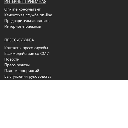
ИНТЕРНЕТ-ПРИЕМНАЯ
On-line консультант
Клиентская служба on-line
Предварительная запись
Интернет-приемная
ПРЕСС-СЛУЖБА
Контакты пресс-службы
Взаимодействие со СМИ
Новости
Пресс-релизы
План мероприятий
Выступления руководства
Фотогалерея
Видеогалерея
Информационные материалы ПФР
Газета ПФР
Copyright © 2014
При реализации проекта используются средства государственной
поддержки, выделенные в качестве гранта в соответствии c
распоряжением Президента Российской Федерации от 01.04.2015 № 79-рп