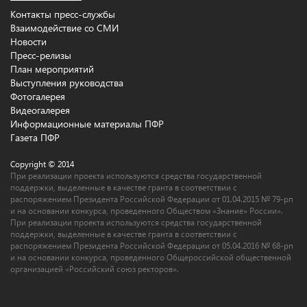
Контакты пресс-службы
Взаимодействие со СМИ
Новости
Пресс-релизы
План мероприятий
Выступления руководства
Фотогалерея
Видеогалерея
Информационные материалы ПФР
Газета ПФР
Copyright © 2014
При реализации проекта используются средства государственной
поддержки, выделенные в качестве гранта в соответствии c
распоряжением Президента Российской Федерации от 01.04.2015 № 79-рп
и на основании конкурса, проведенного Обществом «Знание» России».
При реализации проекта используются средства государственной
поддержки, выделенные в качестве гранта в соответствии c
распоряжением Президента Российской Федерации от 05.04.2016 № 68-рп
и на основании конкурса, проведенного Общероссийской общественной
организацией «Российский союз ректоров».