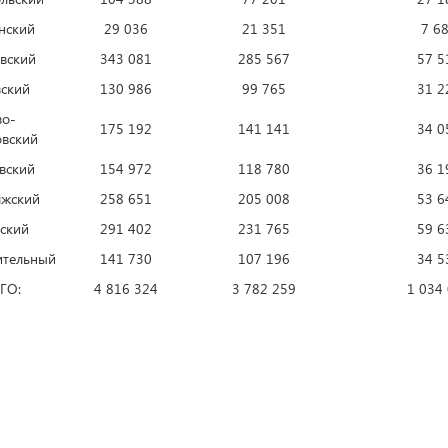
нский
29 036
21 351
7 6
вский
343 081
285 567
57 5
ский
130 986
99 765
31 2
о-
175 192
141 141
34 0
вский
вский
154 972
118 780
36 1
жский
258 651
205 008
53 6
ский
291 402
231 765
59 6
ительный
141 730
107 196
34 5
ГО:
4 816 324
3 782 259
1 034