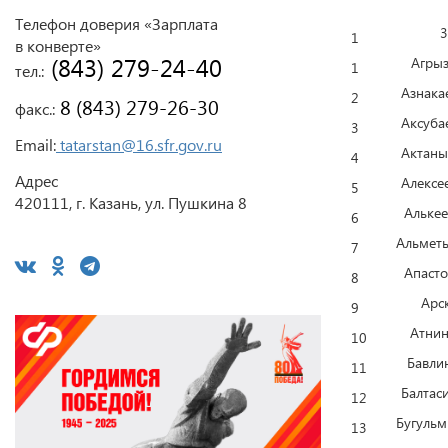
Телефон доверия «Зарплата
3
1
в конверте»
 (843) 279-24-40
Агрыз
1
тел.:
Азнака
2
 8 (843) 279-26-30
факс.:
Аксуба
3
Email:
tatarstan@16.sfr.gov.ru
Актаны
4
Адрес
Алексе
5
420111, г. Казань, ул. Пушкина 8
Алькее
6
Альметь
7
Апасто
8
Арс
9
Атнин
10
Бавли
11
Балтас
12
Бугульм
13