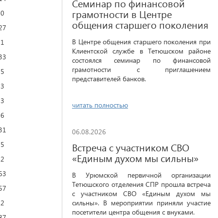
Семинар по финансовой
грамотности в Центре
10
общения старшего поколения
27
В Центре общения старшего поколения при
21
Клиентской службе в Тетюшском районе
33
состоялся семинар по финансовой
грамотности с приглашением
55
представителей банков.
03
83
читать полностью
86
31
06.08.2026
35
Встреча с участником СВО
«Единым духом мы сильны»
12
63
В Урюмской первичной организации
Тетюшского отделения СПР прошла встреча
57
с участником СВО «Единым духом мы
42
сильны». В мероприятии приняли участие
посетители центра общения с внуками.
87