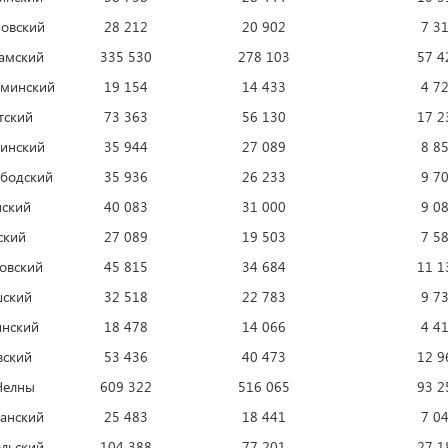
овский
28 212
20 902
7 3
амский
335 530
278 103
57 4
минский
19 154
14 433
4 7
тский
73 363
56 130
17 2
инский
35 944
27 089
8 8
бодский
35 936
26 233
9 7
ский
40 083
31 000
9 0
ский
27 089
19 503
7 5
овский
45 815
34 684
11 1
ский
32 518
22 783
9 7
нский
18 478
14 066
4 4
вский
53 436
40 473
12 9
Челны
609 322
516 065
93 2
анский
25 483
18 441
7 0
льский
104 388
77 201
27 1