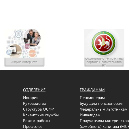
Отделение CФР по РТ на
Азбука интернета
портале Правительства
РТ
ОТДЕЛЕНИЕ
ГРАЖДАНАМ
История
Пенсионерам
Руководство
Будущим пенсионерам
Структура ОСФР
Федеральным льготникам
Клиентские службы
Инвалидам
Режим работы
Получателям материнског
Профсоюз
(семейного) капитала (МС