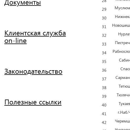
Документы
28
Муслюм
29
Нижнек
30
Новошеш
31
Клиентская служба
Нурла
32
on-line
Пестреч
33
Рабносло
34
Сабин
35
Спас
Законодательство
36
Сарман
37
Тетюш
38
Тюлячи
39
Полезные ссылки
Тукае
40
г.Наб.
41
Черемш
42
Чистопо