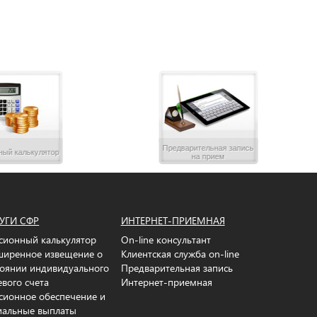
Предварительная запись
ный калькулятор
на прием
УГИ СФР
ИНТЕРНЕТ-ПРИЕМНАЯ
сионный калькулятор
On-line консультант
ширенное извещение о
Клиентская служба on-line
тоянии индивидуального
Предварительная запись
евого счета
Интернет-приемная
сионное обеспечение и
иальные выплаты