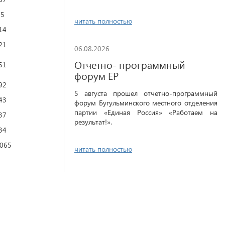
85
читать полностью
14
21
06.08.2026
Отчетно- программный
51
форум ЕР
92
5 августа прошел отчетно-программный
43
форум Бугульминского местного отделения
партии «Единая Россия» «Работаем на
37
результат!».
34
 065
читать полностью