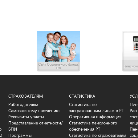
Сайт Социального фонда
Пенсион
РФ
СТРАХОВАТЕЛЯМ
СТАТИСТИКА
УСЛ
Работодателям
Статистика по
Пен
Самозанятому населению
застрахованным лицам в РТ
Рас
Реквизиты уплаты
Оперативная информация
сос
Представление отчетности/
Статистика пенсионного
лиц
о
БПИ
обеспечения РТ
Пен
К)
Программы
Статистика по страхователям
соц