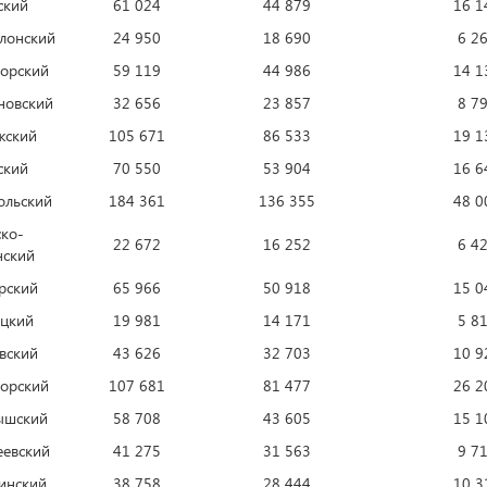
ский
61 024
44 879
16 1
лонский
24 950
18 690
6 2
орский
59 119
44 986
14 1
новский
32 656
23 857
8 7
жский
105 671
86 533
19 1
ский
70 550
53 904
16 6
ольский
184 361
136 355
48 0
ко-
22 672
16 252
6 4
нский
рский
65 966
50 918
15 0
цкий
19 981
14 171
5 8
вский
43 626
32 703
10 9
орский
107 681
81 477
26 2
ышский
58 708
43 605
15 1
евский
41 275
31 563
9 7
инский
38 758
28 444
10 3