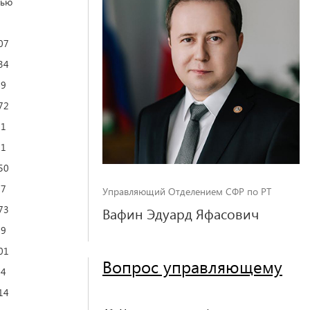
тью
07
34
49
72
81
71
50
97
Управляющий Отделением СФР по РТ
73
Вафин Эдуард Яфасович
79
01
Вопрос управляющему
54
14