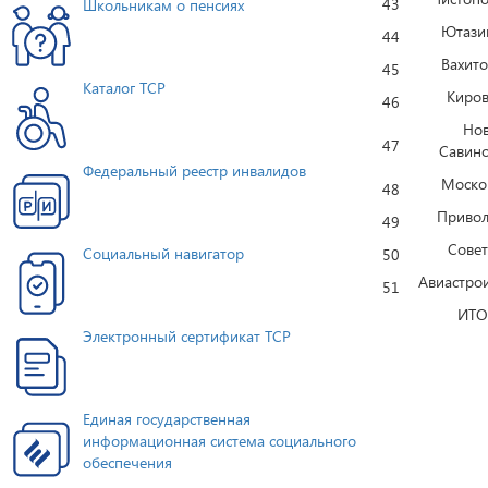
43
Школьникам о пенсиях
Ютази
44
Вахито
45
Каталог ТСР
Киров
46
Нов
47
Савино
Федеральный реестр инвалидов
Моско
48
Привол
49
Совет
Социальный навигатор
50
Авиастро
51
ИТО
Электронный сертификат ТСР
Единая государственная
информационная система социального
обеспечения