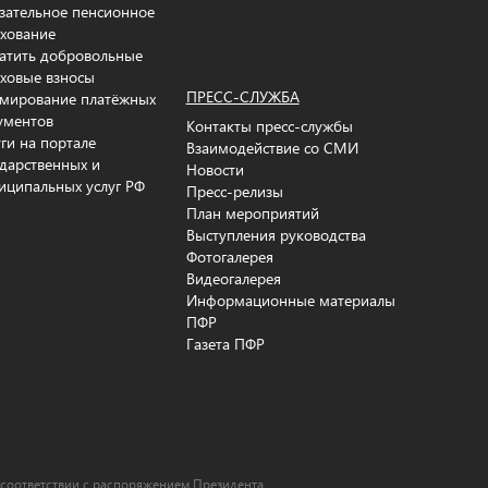
зательное пенсионное
ахование
атить добровольные
аховые взносы
ПРЕСС-СЛУЖБА
мирование платёжных
ументов
Контакты пресс-службы
уги на портале
Взаимодействие со СМИ
ударственных и
Новости
иципальных услуг РФ
Пресс-релизы
План мероприятий
Выступления руководства
Фотогалерея
Видеогалерея
Информационные материалы
ПФР
Газета ПФР
 соответствии c распоряжением Президента