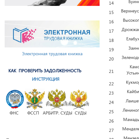
Буин
14
Верхнеус
15
Высоког
16
Дрожжа
17
Елабу
18
Заин
19
Электронная трудовая книжка
Зеленод
20
Камс
КАК ПРОВЕРИТЬ ЗАДОЛЖЕННОСТЬ
21
Устьи
ИНСТРУКЦИЯ
Кукмо
22
Кайби
23
Лаише
24
Лениног
25
ФНС ФССП АРБИТР. СУДЫ СУДЫ
Мамад
26
Менделе
27
Мензел