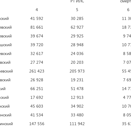
РТ ИЛС
смер
4
5
6
ский
41 592
30 285
11 3
евский
81 661
62 927
18 7
евский
39 674
29 925
9 7
шский
39 720
28 948
10 7
евский
32 617
24 036
8 5
вский
27 274
20 203
7 0
евский
261 423
205 973
55 4
вский
26 928
19 231
7 6
кий
66 251
51 478
14 7
ский
17 692
12 913
4 7
нский
45 603
34 902
10 7
инский
41 534
33 480
8 0
инский
147 556
111 942
35 6