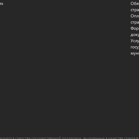
их
Обя
стр
Опл
стр
Фор
док
Усл
гос
мун
ьзуются средства государственной поддержки, выделенные в качестве гранта в