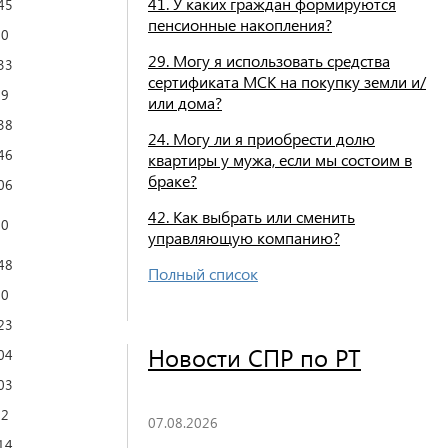
41. У каких граждан формируются
45
пенсионные накопления?
60
29. Могу я использовать средства
33
сертификата МСК на покупку земли и/
99
или дома?
38
24. Могу ли я приобрести долю
46
квартиры у мужа, если мы состоим в
браке?
06
42. Как выбрать или сменить
20
управляющую компанию?
48
Полный список
10
23
Новости СПР по РТ
04
03
12
07.08.2026
14