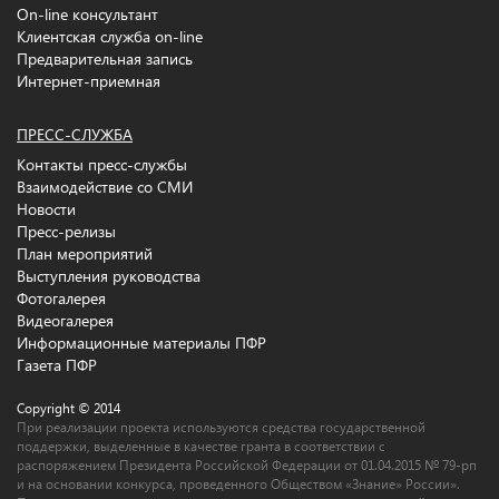
On-line консультант
Клиентская служба on-line
Предварительная запись
Интернет-приемная
ПРЕСС-СЛУЖБА
Контакты пресс-службы
Взаимодействие со СМИ
Новости
Пресс-релизы
План мероприятий
Выступления руководства
Фотогалерея
Видеогалерея
Информационные материалы ПФР
Газета ПФР
Copyright © 2014
При реализации проекта используются средства государственной
поддержки, выделенные в качестве гранта в соответствии c
распоряжением Президента Российской Федерации от 01.04.2015 № 79-рп
и на основании конкурса, проведенного Обществом «Знание» России».