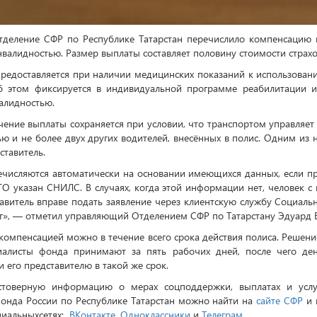
Отделение СФР по Республике Татарстан перечислило компенсацию
нвалидностью. Размер выплаты составляет половину стоимости страхо
редоставляется при наличии медицинских показаний к использован
б этом фиксируется в индивидуальной программе реабилитации и
валидностью.
чение выплаты сохраняется при условии, что транспортом управляет
ью и не более двух других водителей, внесённых в полис. Одним из 
ставитель.
ечисляются автоматически на основании имеющихся данных, если 
О указан СНИЛС. В случаях, когда этой информации нет, человек с
тавитель вправе подать заявление через клиентскую службу Социаль
уг», — отметил управляющий Отделением СФР по Татарстану Эдуард 
 компенсацией можно в течение всего срока действия полиса. Решени
иалисты фонда принимают за пять рабочих дней, после чего ден
 его представителю в такой же срок.
товерную информацию о мерах соцподдержки, выплатах и услу
онда России по Республике Татарстан можно найти на
сайте СФР
и 
оциальныхсетях:
ВКонтакте
,
Одноклассники
и
Телеграм.