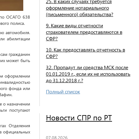
25. В каких случаях требуется
оформление нотариального
(письменного) обязательства?
 по ОСАГО 638
вого полиса.
9. Какие виды отчетности
страхователем предоставляются в
ию автомобиля.
СФР?
ли абилитации
10. Как предоставлять отчетность в
 сам гражданин
СФР?
них может быть
32. Пропадут ли средства МСК после
01.01.2019 г., если их не использовать
при оформлении
до 31.12.2018 г.?
 инвалидностью
ного фонда или
Полный список
Вафин.
е о назначении
ьги поступают
Новости СПР по РТ
гах Отделения
в официальных
07.08.2026