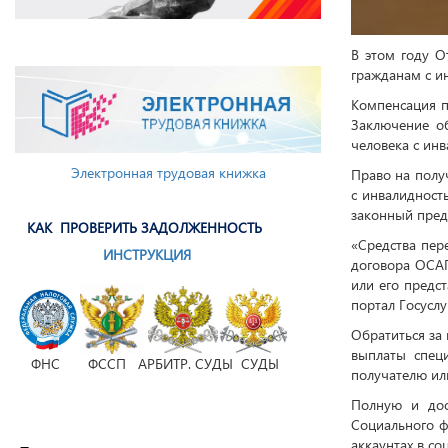
В этом году 
гражданам с и
Компенсация п
Заключение о
человека с ин
Электронная трудовая книжка
Право на полу
с инвалидност
законный пред
КАК ПРОВЕРИТЬ ЗАДОЛЖЕННОСТЬ
«Средства пер
ИНСТРУКЦИЯ
договора ОСАГ
или его предс
портал Госусл
Обратиться за
выплаты спец
ФНС ФССП АРБИТР. СУДЫ СУДЫ
получателю или
Полную и дос
Социального ф
аккаунтах в с